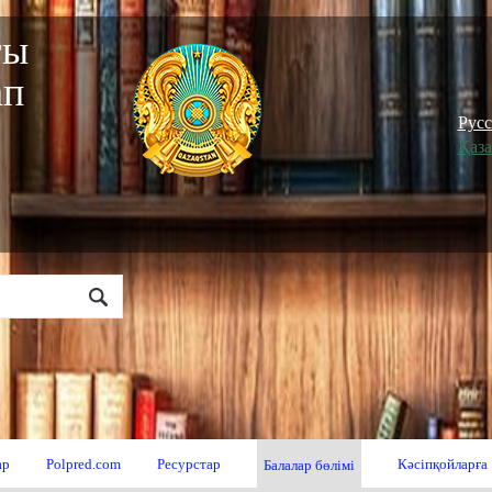
ғы
ап
"
Рус
Қаз
ар
Polpred.com
Ресурстар
Кәсіпқойларға
Балалар бөлімі