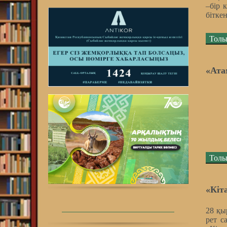
–бір 
бітке
Толы
«Ата
Толы
«Кіт
28 қы
рет с