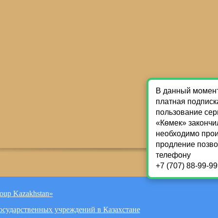
oup Kazakhstan»
Государственных учреждений в Казахстане