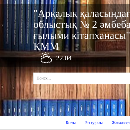
"Арқалық қаласында
облыстық № 2 әмбеб
ғылыми кітапханасы
КММ
22.04
Басты
Біз туралы
Жаңалықт