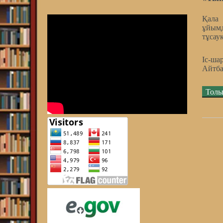
Қала
ұйым
тұсаук
Іс-ша
Айтба
Толы