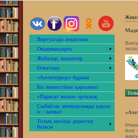
Жаңа
Мади
Виртуалды анықтама
Венг
Оқырмандарға
экспе
Жобалар, акциялар
Өлкетану
«Антитеррор» бұрыш
Біз лаңкестікке қарсымыз
Толы
«Парасат жолы» орталық
Сыбайлас жемқорлыққа қарсы
іс - қимыл
«Аза
Толық мәтінді деректер
Өткен
базасы
болу 
жаңғы