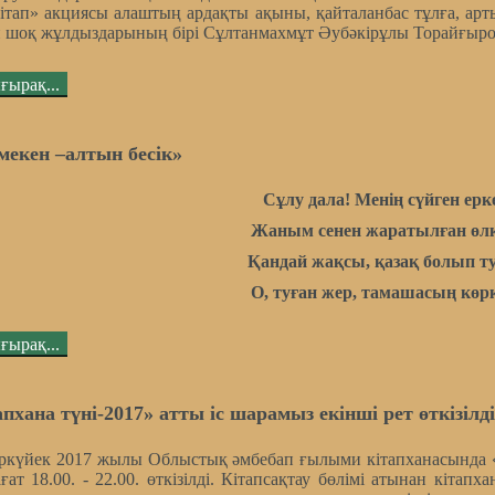
кітап» акциясы алаштың ардақты ақыны, қайталанбас тұлға, ар
н шоқ жұлдыздарының бірі Сұлтанмахмұт Әубәкірұлы Торайғыр
ғырақ...
мекен –алтын бесік»
Сұлу дала! Менің сүйген ерк
Жаным сенен жаратылған өлк
Қандай жақсы, қазақ болып т
О, туған жер, тамашасың көрк
ғырақ...
апхана түні-2017» атты іс шарамыз екінші рет өткізілд
ркүйек 2017 жылы Облыстық әмбебап ғылыми кітапханасында «К
ағат 18.00. - 22.00. өткізілді. Кітапсақтау бөлімі атынан кітапх