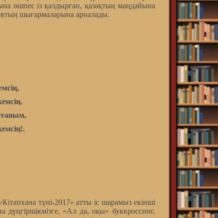
тына өшпес із қалдырған, қазақтың маңдайына
овтың шығармаларына арналады.
емсің,
емсің.
уғаным,
емсің!.
і
ітапхана түні-2017» атты іс шарамыз екінші
ана дүңгіршікмізге, «Ал да, оқы» буккроссинг,