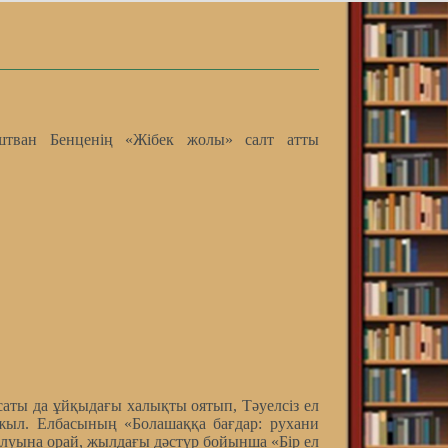
штван Бенценің «Жібек жолы» салт атты
саты да ұйқыдағы халықты оятып, Тәуелсіз ел
 жыл. Елбасының «Болашаққа бағдар: рухани
луына орай, жылдағы дәстүр бойынша «Бір ел