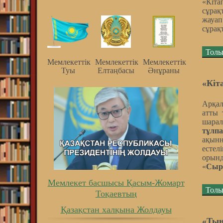
«Кіта
сұрақ
жауа
сұрақ
Толы
Мемлекеттiк
Мемлекеттiк
Мемлекеттiк
Туы
Елтаңбасы
Әнұраны
«Кіт
Арқал
атты 
шарал
тұлп
ақын
естел
орынд
«
Сыр
Мемлекет басшысы Қасым-Жомарт
Толы
Тоқаевтың
Қазақстан халқына Жолдауы
«Тың