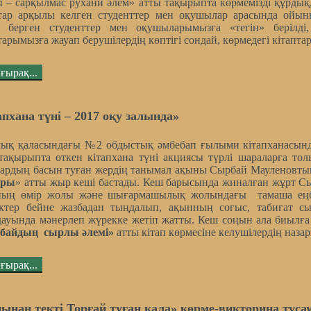
п – сарқылмас рухани әлем» атты тақырыпта көрмемізді құрдық
тар арқылы келген студенттер мен оқушылар арасында ойы
п берген студенттер мен оқушыларымызға «тегін» берілд
тарымызға жауап берушілердің көптігі сондай, көрмедегі кітаптар
ғырақ...
апхана түні – 2017 оқу залында»
ық қаласындағы №2 обдыстық әмбебап ғылыми кітапханасындағ
тақырыпта өткен кітапхана түні акциясы түрлі шараларға то
ардың басын туған жердің танымал ақыны Сырбай Мауленовты
ары
» атты жыр кеші бастады. Кеш барысында жиналған жұрт С
ның өмір жолы және шығармашылық жолындағы тамаша еңбе
іктер бейне жазбадан тыңдалып, ақынның соғыс, табиғат 
ауында мәнерлеп жүрекке жетіп жатты. Кеш соңын ала биылға
байдың сырлы әлемі»
атты кітап көрмесіне келушілердің наза
ғырақ...
ынан текті Торғай туған қала» көрме-викторина тұсау