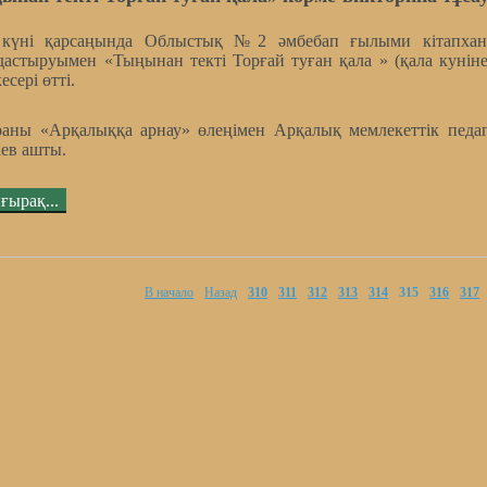
 күні қарсаңында Облыстық №2 әмбебап ғылыми кітапхана
дастыруымен
«Тыңынан текті Торғай туған қала » (қала кунін
есері өтті.
раны «Арқалыққа арнау» өлеңімен Арқалық мемлекеттік педа
ев ашты.
ғырақ...
В начало
Назад
310
311
312
313
314
315
316
317