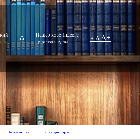
ский
Нашар көретіндерге
A+
A
A
ақша
арналған нұсқа
Байланыстар
Экран дикторы