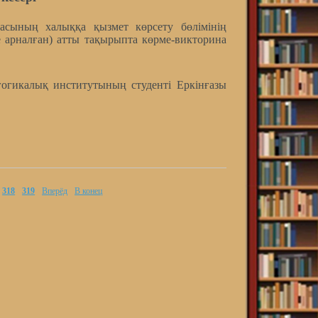
сының халыққа қызмет көрсету бөлімінің
е арналған) атты тақырыпта көрме-викторина
гогикалық институтының студенті Еркінғазы
318
319
Вперёд
В конец