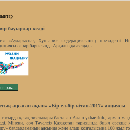
лықтар
яр бауырлар келді
рия «Аударыспақ Хунгари» федерациясының президенті И
дициясы сапар барысында Арқалыққа аялдады.
ғырақ...
ттық аңсаған ақын» «Бір ел-бір кітап-2017» акциясы
 ғасырда қазақ зиялылары бастаған Алаш үкіметінің арман мақ
еді. Мінеки, сол Тәуелсіз Қазақстан тарихында биыл ерекше
ру» бағдарламаның аясында және алаш қозғалысына 100 жыл то