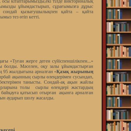
, осы кітаптарымызды,екі тілде викториналық
нымызды ұйымдастырып, сұрағымызға дұрыс
і, сондай қызығушылықпен қайта – қайта
ымыз тез өтіп кетті.
ы «Туған жерге деген сүйіспеншілікпен...»
лы болды. Мәселен, оқу залы ұйымдастырған
ң 95 жылдығына арналған «
Қазақ жырының
ырбай ақынның сырлы өлеңдерімен сусындап,
ктерімен танысты. Сондай-ақ ақын жайлы
сырларына толы сырлы өлеңдері жастардың
 байқауға қатысып отырған ақынға арналған
рын аударып шолу жасалды.
кесері