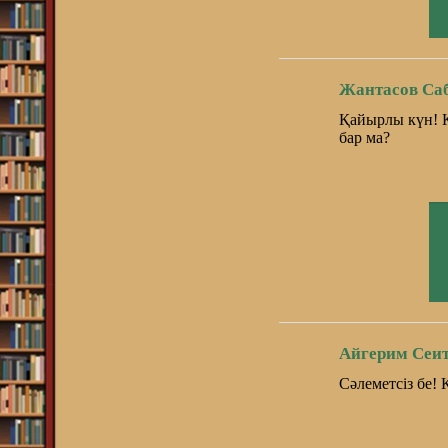
Жантасов Са
Қайырлы күн! К
бар ма?
Айгерим Сеит
Сәлеметсіз бе!