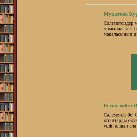
Мукатова Ку
Сәлеметсіздер 
мамырдағы «Тор
мақаласының ц
Есмағамбет Ә
Сәлеметсіз бе!
кітаптарды оқу
үшін алдын ала