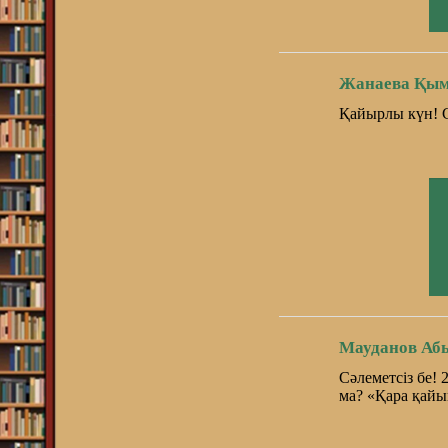
Жанаева Қым
Қайырлы күн! 
Мауданов Аб
Сәлеметсіз бе! 
ма? «Қара қайы