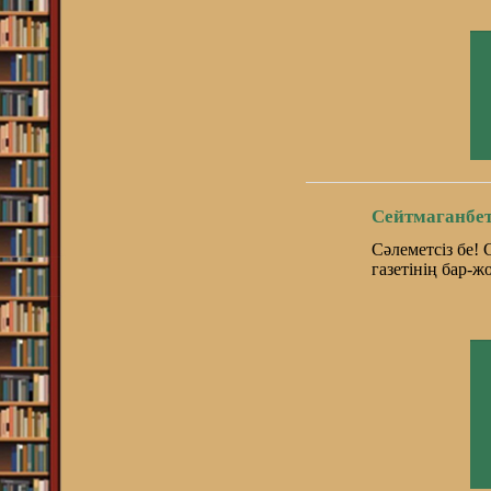
Сейтмаганбет
Сәлеметсіз бе!
газетінің бар-ж