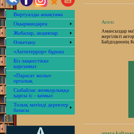
Виртуалды анықтама
Асел:
Оқырмандарға
Амансыздар ма!
Жобалар, акциялар
жергілікті авт
Өлкетану
Байділдиннің К
«Антитеррор» бұрыш
Біз лаңкестікке
қарсымыз
«Парасат жолы»
орталық
Сыбайлас жемқорлыққа
қарсы іс - қимыл
Толық мәтінді деректер
базасы
anara.kaltaye