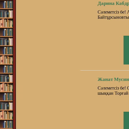
Дарина Кабд
Сәлеметсіз бе! 
Байтұрсыновты
Жанат Мусин
Сәлеметсіз бе!
шыққан Торғай 