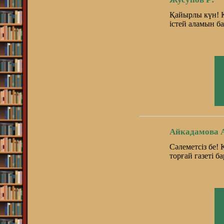
Қайырлы күн! 
істей аламын ба
Айкадамова 
Сәлеметсіз бе!
торғай газеті б