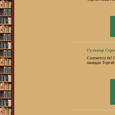
Гульнар Серо
Сәлеметсіз бе!
шыққан Торғай 