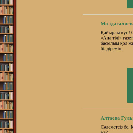
Молдагалиев
Қайырлы күн! 
«Ана тілі» газ
басылым қол же
білдіремін.
Алтаева Гуль
Cәлеметсіз бе.
ма?