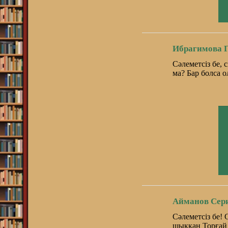
Ибрагимова 
Сәлеметсіз бе, 
ма? Бар болса 
Айманов Сер
Сәлеметсіз бе!
шыққан Торғай 