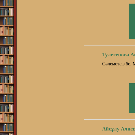
Тулегенова А
Cәлеметсіз бе. 
Айсұлу Алиев