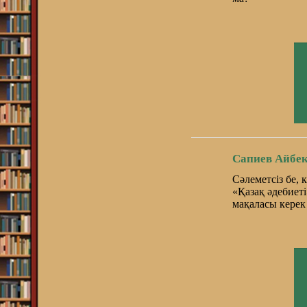
Сапиев Айбек
Сәлеметсіз бе, 
«Қазақ әдебиеті»
мақаласы керек 