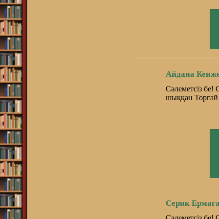
Айдана Кенж
Сәлеметсіз бе!
шыққан Торғай 
Серик Ермага
Сәлеметсіз бе!