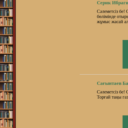
Серик Ибраг
Сәлеметсіз бе!
бөлімінде отыр
жұмыс жасай а
Сағынтаев Б
Сәлеметсіз бе!
Торғай таңы газ