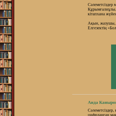
Сәлеметсіздер 
Құрымғалиұлы.
кітапхана жүй
Ақын, жазушы,
Елгезектің «Бол
Аида Каиыро
Сәлеметсіздер,
цифрланған мақ