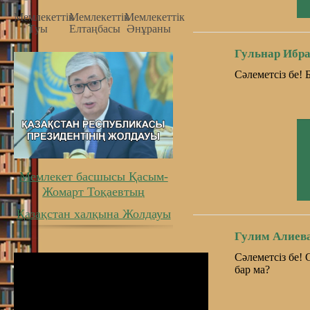
Мемлекеттiк
Мемлекеттiк
Мемлекеттiк
Туы
Елтаңбасы
Әнұраны
Гульнар Ибр
Сәлеметсіз бе! 
Мемлекет басшысы Қасым-
Жомарт Тоқаевтың
Қазақстан халқына Жолдауы
Гулим Алиев
Сәлеметсіз бе! 
бар ма?