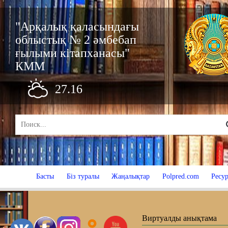
"Арқалық қаласындағы
облыстық № 2 әмбебап
ғылыми кітапханасы"
КММ
27.16
Басты
Біз туралы
Жаңалықтар
Polpred.com
Ресур
Виртуалды анықтама