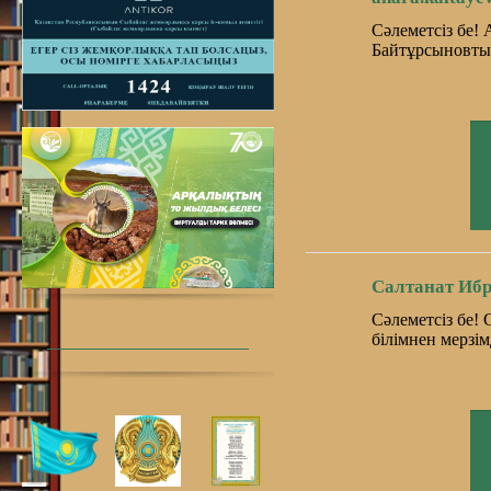
Сәлеметсіз бе! 
Байтұрсыновты
Салтанат Ибр
Сәлеметсіз бе! 
білімнен мерзі