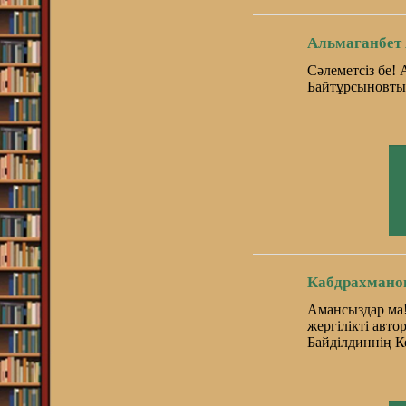
Альмаганбет
Сәлеметсіз бе! 
Байтұрсыновты
Кабдрахмано
Амансыздар ма!
жергілікті авт
Байділдиннің К