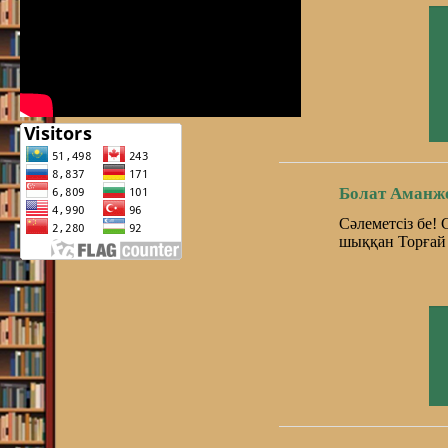
Болат Аманж
Сәлеметсіз бе!
шыққан Торғай 