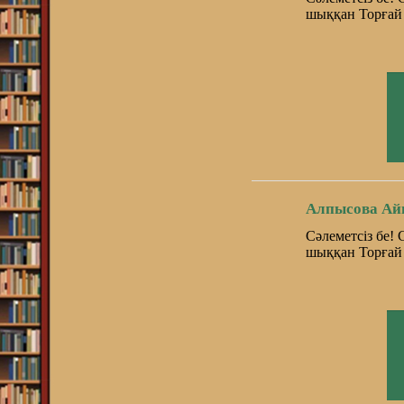
шыққан Торғай 
Алпысова Ай
Сәлеметсіз бе!
шыққан Торғай 