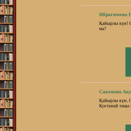
Ибрагимова 
Қайырлы күн! С
ма?
Сакенова Ақ
Қайырлы күн. С
Қостанай таңы 