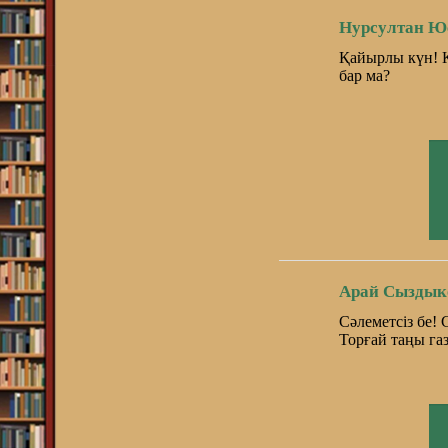
Нурсултан Ю
Қайырлы күн! К
бар ма?
Арай Сыздык
Сәлеметсіз бе!
Торғай таңы газ