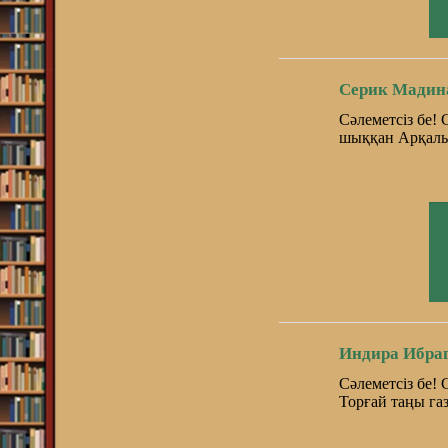
Серик Мадин
Сәлеметсіз бе!
шыққан Арқалық
Индира Ибра
Сәлеметсіз бе!
Торғай таңы газ