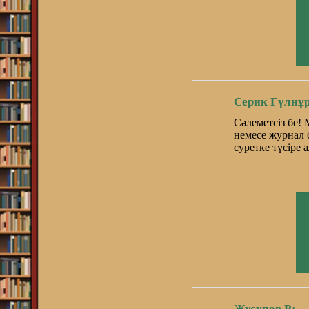
Серик Гүлнұр
Сәлеметсіз бе! 
немесе журнал 
суретке түсіре 
Жусупов Р: