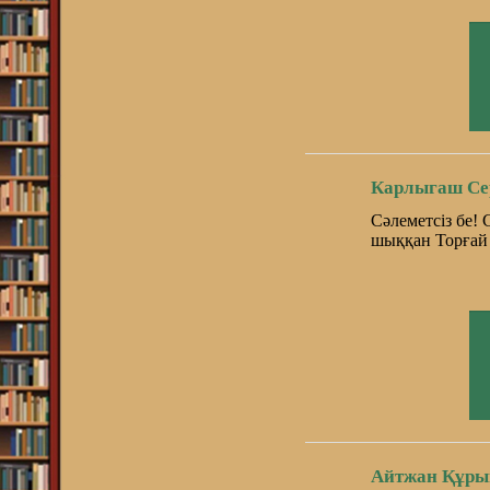
Карлыгаш Се
Сәлеметсіз бе!
шыққан Торғай 
Айтжан Құры