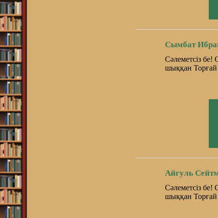
Сымбат Ибра
Сәлеметсіз бе!
шыққан Торғай 
Айгуль Сейтм
Сәлеметсіз бе!
шыққан Торғай 