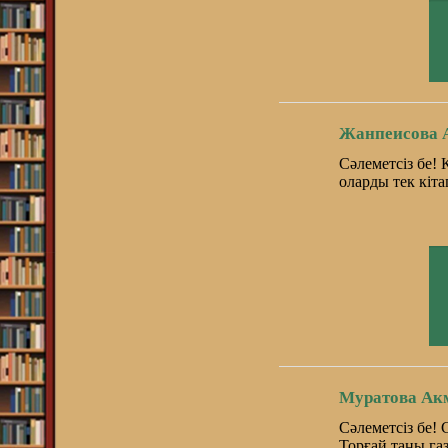
Жанпеисова 
Сәлеметсіз бе! 
оларды тек кіт
Муратова Ак
Сәлеметсіз бе!
Торғай таңы газ