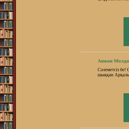
Аяжан Молда
Сәлеметсіз бе!
шыққан Арқалық