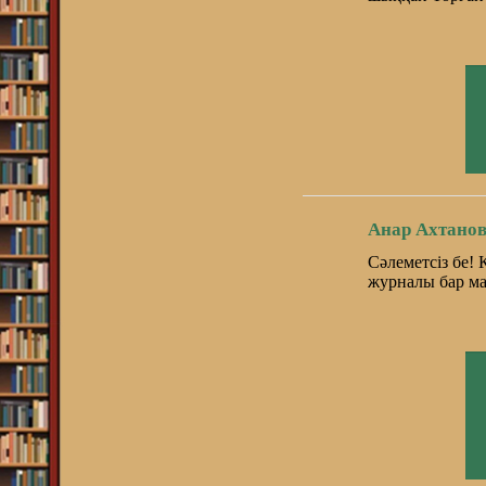
Анар Ахтанов
Сәлеметсіз бе!
журналы бар м