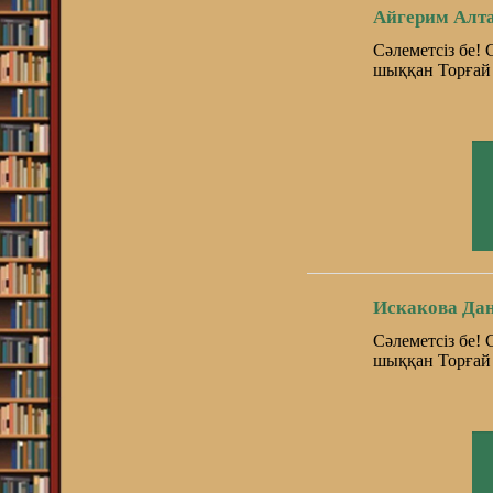
Айгерим Алта
Сәлеметсіз бе!
шыққан Торғай 
Искакова Да
Сәлеметсіз бе!
шыққан Торғай 