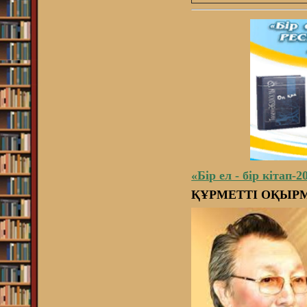
«Бір ел - бір кітап-
ҚҰРМЕТТІ ОҚЫР