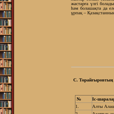
жастарға үлгі болад
һәм болашақта да ел
ұрпақ – Қазақстанны
С. Торайғыровтың
№
Іс-шарал
1.
Алты Алаш
2.
Азаттық а