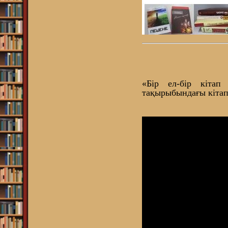
«Бір ел-бір кіта
тақырыбындағы кітап