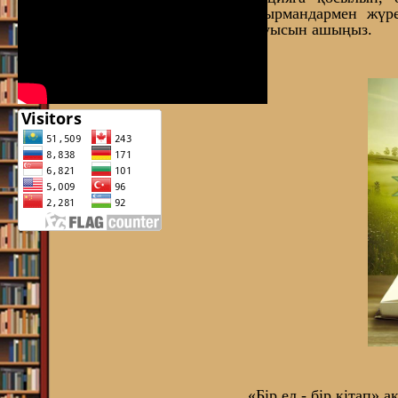
оқырмандармен жүрек
дауысын ашыңыз.
«Бір ел - бір кітап» 