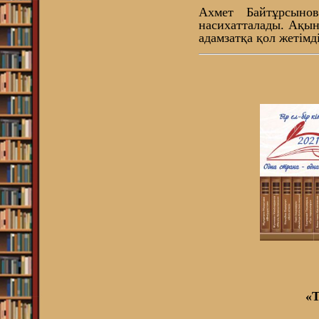
Ахмет Байтұрсынов
насихатталады. Ақын 
адамзатқа қол жетімді
«Т