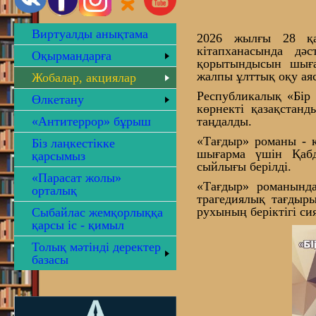
Виртуалды анықтама
2026 жылғы 28 қа
кітапханасында дә
Оқырмандарға
қорытындысын шығар
жалпы ұлттық оқу ая
Жобалар, акциялар
Республикалық «Бір 
Өлкетану
көрнекті қазақстан
«Антитеррор» бұрыш
таңдалды.
«Тағдыр» романы - қ
Біз лаңкестікке
шығарма үшін Қаб
қарсымыз
сыйлығы берілді.
«Парасат жолы»
«Тағдыр» романында
орталық
трагедиялық тағдыр
рухының беріктігі с
Сыбайлас жемқорлыққа
қарсы іс - қимыл
Толық мәтінді деректер
базасы