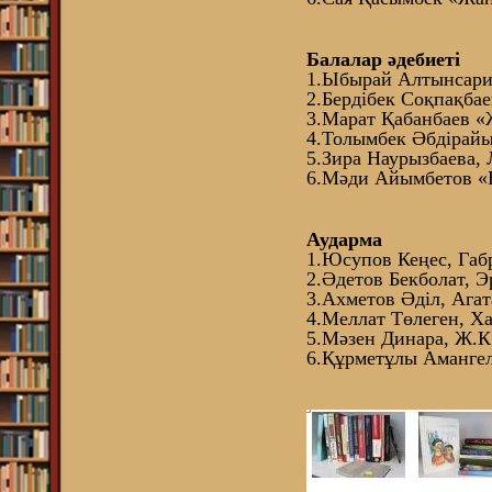
Балалар әдебиеті
1.Ыбырай Алтынсарин
2.Бердібек Соқпақба
3.Марат Қабанбаев «
4.Толымбек Әбдірайы
5.Зира Наурызбаева, 
6.Мәди Айымбетов «Б
Аударма
1.Юсупов Кеңес, Габ
2.Әдетов Бекболат, 
3.Ахметов Әділ, Ага
4.Меллат Төлеген, Х
5.Мәзен Динара, Ж.К
6.Құрметұлы Амангел