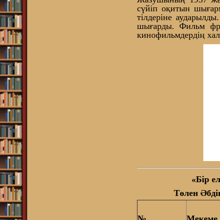
сүйіп оқитын шығарм
тілдеріне аударылд
шығарды. Фильм фра
кинофильмдердің хал
«Бір е
Төлен Әбд
№
Мекеме