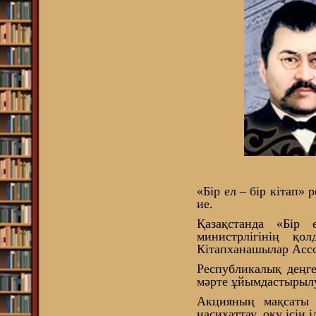
«Бір ел – бір кітап
ие.
Қазақстанда «Бір
министрлігінің қ
Кітапханашылар Ассо
Республикалық деңг
мәрте ұйымдастырыл
Акцияның мақсаты 
насихаттау, оқу ісін 