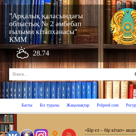
"Арқалық қаласындағы
облыстық № 2 әмбебап
ғылыми кітапханасы"
КММ
28.74
Басты
Біз туралы
Жаңалықтар
Polpred.com
Ресур
«Бір ел – бір кітап» акц