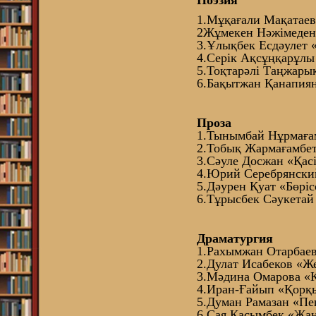
1.Мұқағали Мақатаев
2Жұмекен Нәжімеден
3.Ұлықбек Есдәулет «
4.Серік Ақсұңқарұлы
5.Тоқтарәлі Таңжары
6.Бақытжан Қанапия
Проза
1.Тынымбай Нұрмағам
2.Тобық Жармағамбе
3.Сәуле Досжан «Қасі
4.Юрий Серебрянский
5.Дәурен Қуат «Бөріс
6.Тұрысбек Сәукетай
Драматургия
1.Рахымжан Отарбаев
2.Дулат Исабеков «Ж
3.Мәдина Омарова «К
4.Иран-Ғайып «Қорқы
5.Думан Рамазан «Пе
6.Сая Қасымбек «Жан