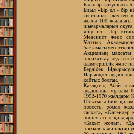
Балалар жазушысы Б
Биыл «Бір ел - бір 
сыр-сипат әкелген к
жылы 100 жылдығы Ю
шығармаларын оқуға
«Бір ел - бір кіта
Мәдениет және спо
Ұлттық Академиял
бастамасымен өткізілі
Акцияның мақсаты 
насихаттау, оқу ісін 
адамгершілік және па
Бердібек Ыдырысұ
Нарынқол ауданында
қайтыс болған.
Қазақтың Абай атын
ауданында мұғалім 
1952-1970 жылдары Қ
Шоқтығы биік қаламг
повесть, роман жа
саяхат», «Өлгендер 
өшпес атын қалдырд
«Бақыт жолы», «Да
прозалық жинақтар ұ
Жазушының 1957 жы