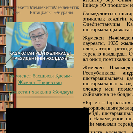
ішінде «О прошлом и
Мемлекеттiк
Мемлекеттiк
Мемлекеттiк
Туы
Елтаңбасы
Әнұраны
Әлімқұловтың шығарм
эпикалық кеңдігін, 
Әдебиеттанушы Қа
шығармаларды жасаға
Жұмекен Нәжімеден
лауреаты, 1935 жыл
өлең авторы ретінде
терең із қалдырды. 
ал оның поэтикалық 
Жұмекен Нәжімеде
Республикасы ән
Мемлекет басшысы Қасым-
шығармашылығы қаз
Жомарт Тоқаевтың
шығармаларын қазақ 
өлеңдер мен поэма
Қазақстан халқына Жолдауы
сыйлығына ие болды
«Бір ел – бір кітап
автордың шығармалар
істейді, шығармашыл
пен Нәжімеденов шы
үшін маңызын тереңір
Акцияға қосылып, ө