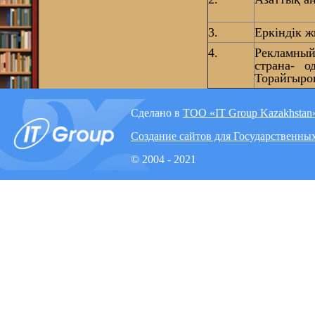
3.
Еркіндік 
4.
Рекламн
страна- о
Торайгыро
Сделано в
ТОО «IT Group Kazakhstan
Создание сайтов для Государственны
© 2004 - 2021