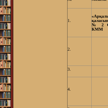
«Арқал
1.
қаласы
№ 2 
КММ
2.
3.
4.