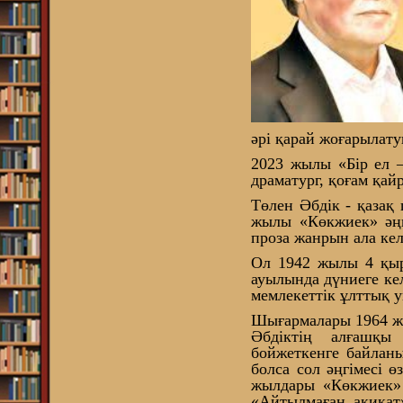
әрі қарай жоғарылату
2023 жылы «Бір ел –
драматург, қоғам қа
Төлен Әбдік - қазақ
жылы «Көкжиек» әңг
проза жанрын ала кел
Ол 1942 жылы 4 қыр
ауылында дүниеге ке
мемлекеттік ұлттық у
Шығармалары 1964 жы
Әбдіктің алғашқы
бойжеткенге байлан
болса сол әңгімесі ө
жылдары «Көкжиек» (
«Айтылмаған ақиқат»