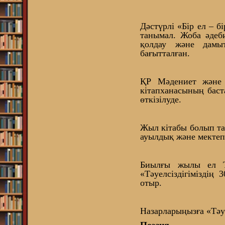
Дәстүрлі «Бір ел – 
танымал. Жоба әдеби
қолдау және дамыт
бағытталған.
ҚР Мәдениет және 
кітапханасының бас
өткізілуде.
Жыл кітабы болып та
ауылдық және мектеп
Биылғы жылы ел Тә
«Тәуелсіздігімізді
отыр.
Назарларыңызға «Тәуе
Поэзия