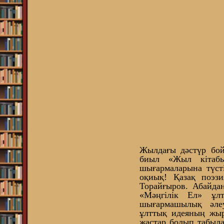
Жылдағы дәстүр бой
биыл «Жыл кітабы
шығармаларына түст
оқиық! Қазақ поэз
Торайғыров. Абайдан
«Мәңгілік Ел» ұлт
шығармашылық әлеуе
ұлттық идеяның жыр
жастар болып табыл