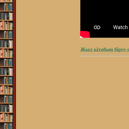
Жыл кітабын бірге