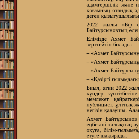
адамгершілік және п
қоғамның отандық әде
деген қызығушылығын
2022 жылы «Бір е
Байтұрсыновтың өлең
Елімізде Ахмет Ба
зерттейтін болады:
– «Ахмет Байтұрсын
– «Ахмет Байтұрсын
– «Ахмет Байтұрсынұ
– «Қазіргі ғылымдағ
Биыл, яғни 2022 ж
күндер күнтізбесін
мемлекет қайраткер
публицист, ұлттық ж
негізін қалаушы, Ала
Ахмет Байтұрсынов
еңбекші халықтың ау
оқуға, білім-ғылымға
етуге шақырады.