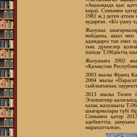
«Ақшоқыда қыс қатт
көрді. Сонымен қатар
1981 ж.) деген атпен
аударған. «Біз үшеу 
Жазушы шығармалар
майданы, ақыл мен 
адамдарға тән емес 
тың дүниелер қозға
ішінде Т.Әбдіктің шы
Жазушыға 2002 жы
«Қазақстан Республик
2003 жылы Франц Каф
2004 жылы «Парасат
сыйлығының лауреат
2013 жылы Төлен Ә
Эскишехир қаласынд
қазақ жазушысы Т.Әбд
шығармалары түбі бір
Сонымен қатар 2013
әдебиеттің дамуына
марапатталған.