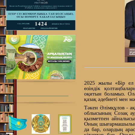
2025 жылы «Бір ел 
өзіндік қолтаңбала
оқитын боламыз. Ол
қазақ әдебиеті мен м
Тәкен Әлімқұлов - а
облысының Созақ ау
қызметпен айналысып
Оның шығармашылығы
да бар, олардың ара
кітаптар бар. Оның