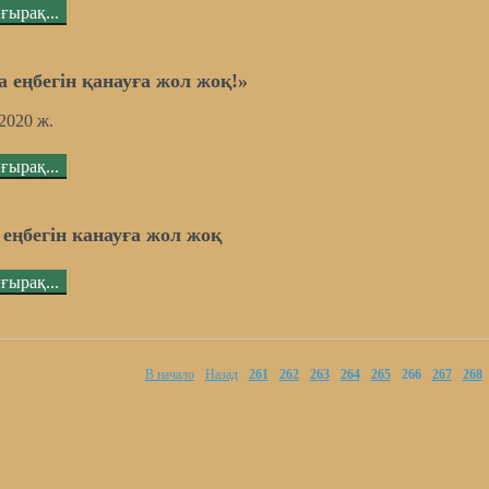
ғырақ...
а еңбегін қанауға жол жоқ!»
.2020 ж.
ғырақ...
 еңбегін канауға жол жоқ
ғырақ...
В начало
Назад
261
262
263
264
265
266
267
268