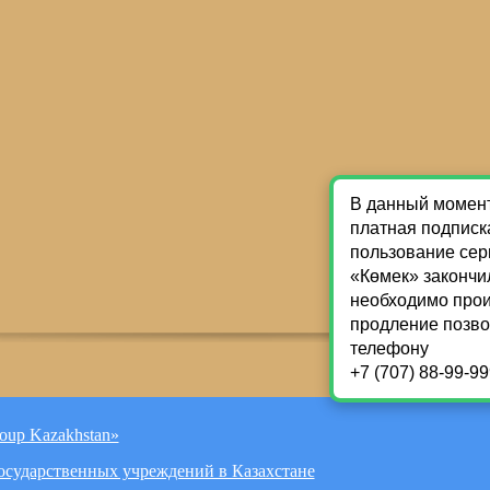
oup Kazakhstan»
Государственных учреждений в Казахстане