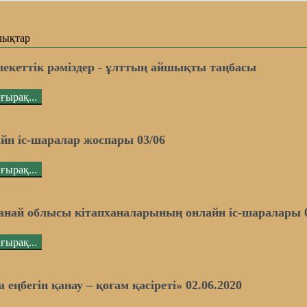
лықтар
екеттік рәміздер - ұлттың айшықты таңбасы
ғырақ...
йн іс-шаралар жоспары 03/06
ғырақ...
анай облысы кітапханаларының онлайн іс-шаралары 
ғырақ...
 еңбегін қанау – қоғам қасіреті» 02.06.2020