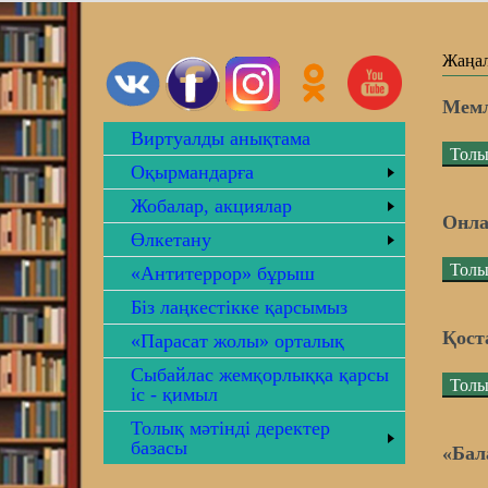
Жаңа
Мемл
Виртуалды анықтама
Толы
Оқырмандарға
Жобалар, акциялар
Онла
Өлкетану
Толы
«Антитеррор» бұрыш
Біз лаңкестікке қарсымыз
Қост
«Парасат жолы» орталық
Сыбайлас жемқорлыққа қарсы
Толы
іс - қимыл
Толық мәтінді деректер
базасы
«Бала