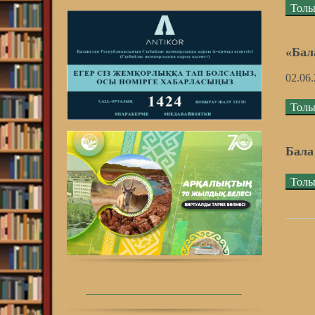
Толы
«Бал
02.06
Толы
Бала
Толы