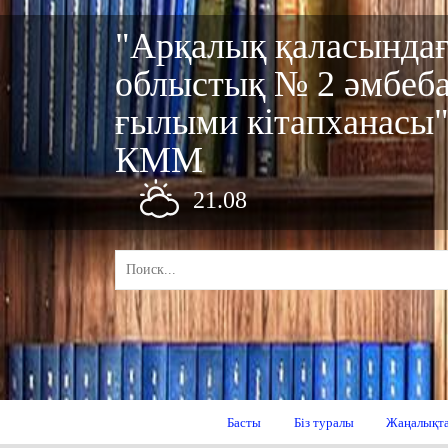
"Арқалық қаласында
облыстық № 2 әмбеб
ғылыми кітапханасы
КММ
21.08
Басты
Біз туралы
Жаңалықт