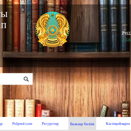
ғы
ап
"
Рус
Қаз
ар
Polpred.com
Ресурстар
Кәсіпқойларға
Балалар бөлімі