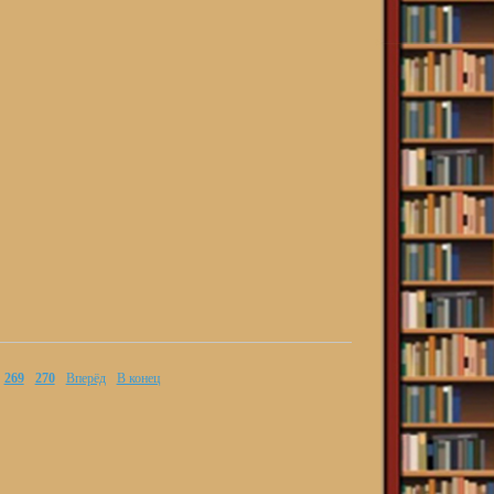
269
270
Вперёд
В конец