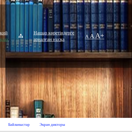
ский
Нашар көретіндерге
A+
A
A
ақша
арналған нұсқа
Байланыстар
Экран дикторы