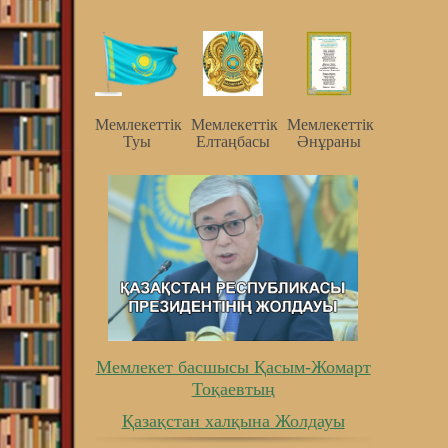
Мемлекеттiк
Мемлекеттiк
Мемлекеттiк
Туы
Елтаңбасы
Әнұраны
Мемлекет басшысы Қасым-Жомарт
Тоқаевтың
Қазақстан халқына Жолдауы