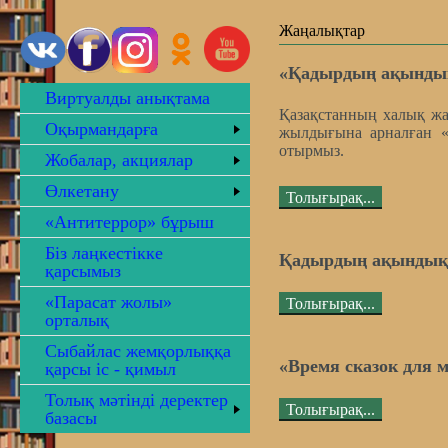
Жаңалықтар
«Қадырдың ақындық
Виртуалды анықтама
Қазақстанның халық жа
Оқырмандарға
жылдығына арналған «
отырмыз.
Жобалар, акциялар
Өлкетану
Толығырақ...
«Антитеррор» бұрыш
Біз лаңкестікке
Қадырдың ақындық 
қарсымыз
«Парасат жолы»
Толығырақ...
орталық
Сыбайлас жемқорлыққа
«Время сказок для
қарсы іс - қимыл
Толық мәтінді деректер
Толығырақ...
базасы