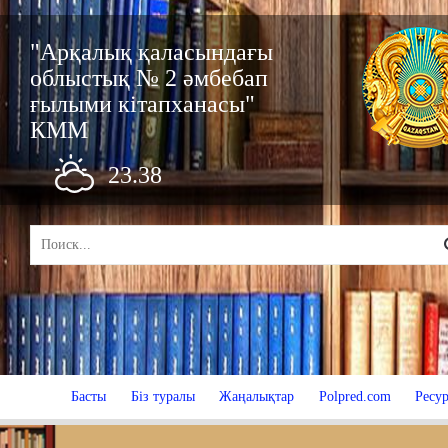
"Арқалық қаласындағы
облыстық № 2 әмбебап
ғылыми кітапханасы"
КММ
23.38
Басты
Біз туралы
Жаңалықтар
Polpred.com
Ресур