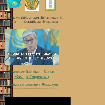
Мемлекеттiк
Мемлекеттiк
Мемлекеттiк
Туы
Елтаңбасы
Әнұраны
Мемлекет басшысы Қасым-
Жомарт Тоқаевтың
Қазақстан халқына Жолдауы