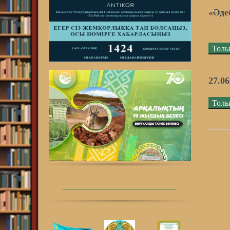
«Әде
Толы
27.0
Толы