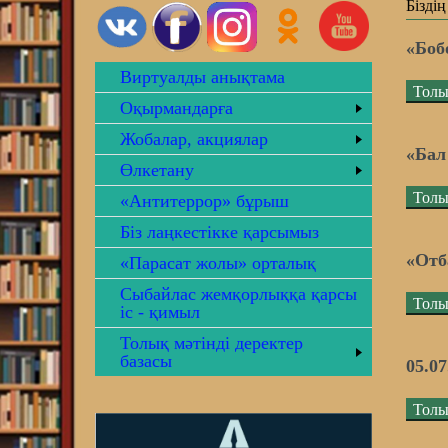
Біздің
«Боб
Виртуалды анықтама
Толы
Оқырмандарға
Жобалар, акциялар
«Бал
Өлкетану
Толы
«Антитеррор» бұрыш
Біз лаңкестікке қарсымыз
«Отб
«Парасат жолы» орталық
Сыбайлас жемқорлыққа қарсы
Толы
іс - қимыл
Толық мәтінді деректер
базасы
05.0
Толы