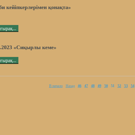
би кейіпкерлерімен қонақта»
ғырақ...
6.2023 «Сиқырлы кеме»
ғырақ...
В начало
Назад
46
47
48
49
50
51
52
53
54