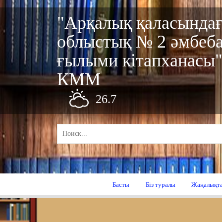
"Арқалық қаласында
облыстық № 2 әмбеб
ғылыми кітапханасы
КММ
26.7
Басты
Біз туралы
Жаңалықт