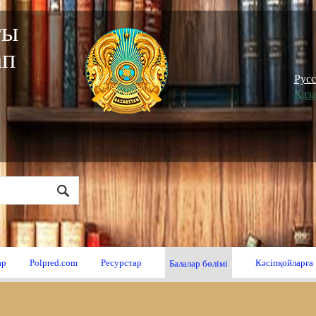
ғы
ап
"
Рус
Қаз
ар
Polpred.com
Ресурстар
Кәсіпқойларға
Балалар бөлімі