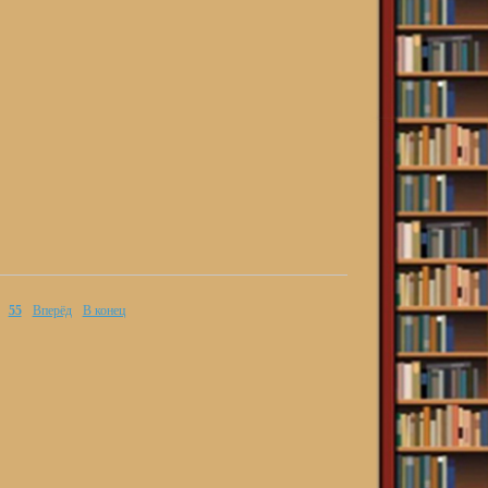
55
Вперёд
В конец