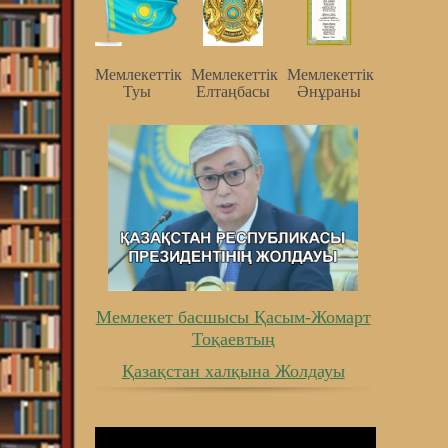
Мемлекеттiк
Мемлекеттiк
Мемлекеттiк
Туы
Елтаңбасы
Әнұраны
Мемлекет басшысы Қасым-Жомарт
Тоқаевтың
Қазақстан халқына Жолдауы