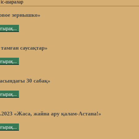
 іс-шаралар
овое зернышко»
ғырақ...
 тамған саусақтар»
ғырақ...
асындағы 30 сабақ»
ғырақ...
7.2023 «Жаса, жайна ару қалам-Астана!»
ғырақ...