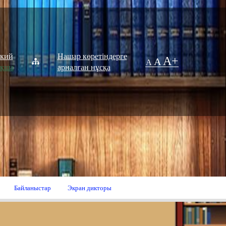
ский
Нашар көретіндерге
A+
A
A
ақша
арналған нұсқа
Байланыстар
Экран дикторы