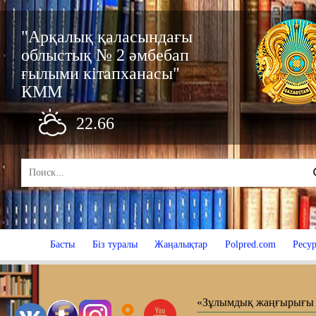
"Арқалық қаласындағы
облыстық № 2 әмбебап
ғылыми кітапханасы"
КММ
22.66
Басты
Біз туралы
Жаңалықтар
Polpred.com
Ресур
«Зұлымдық жаңғырығы 