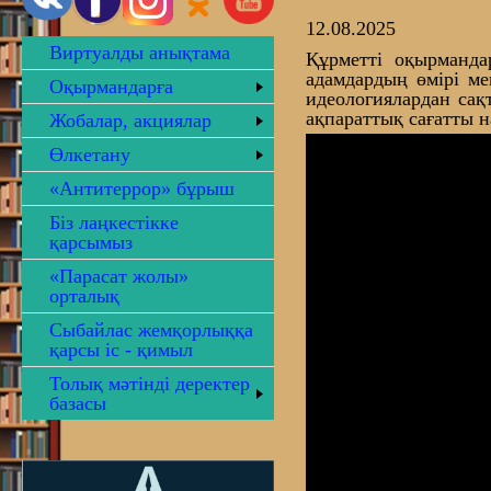
12.08.2025
Виртуалды анықтама
Құрметті оқырманда
адамдардың өмірі ме
Оқырмандарға
идеологиялардан са
ақпараттық сағатты 
Жобалар, акциялар
Өлкетану
«Антитеррор» бұрыш
Біз лаңкестікке
қарсымыз
«Парасат жолы»
орталық
Сыбайлас жемқорлыққа
қарсы іс - қимыл
Толық мәтінді деректер
базасы