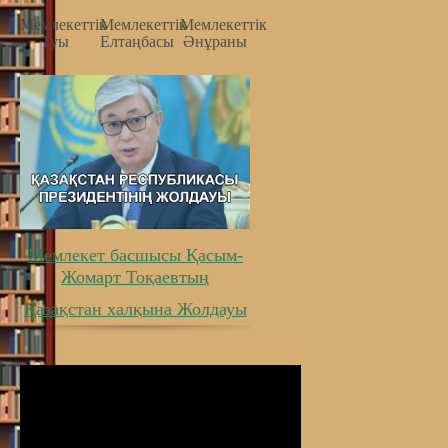
Мемлекеттiк
Мемлекеттiк
Мемлекеттiк
Туы
Елтаңбасы
Әнұраны
Мемлекет басшысы Қасым-
Жомарт Тоқаевтың
Қазақстан халқына Жолдауы