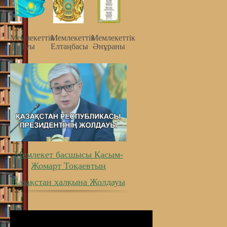
Мемлекеттiк
Мемлекеттiк
Мемлекеттiк
Туы
Елтаңбасы
Әнұраны
Мемлекет басшысы Қасым-
Жомарт Тоқаевтың
Қазақстан халқына Жолдауы