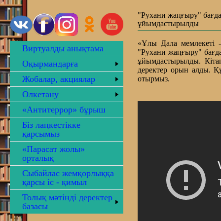
"Рухани жаңғыру" бағд
ұйымдастырылды
«Ұлы Дала мемлекетi 
Виртуалды анықтама
"Рухани жаңғыру" бағд
ұйымдастырылды. Кiта
Оқырмандарға
деректер орын алды. Қ
Жобалар, акциялар
отырмыз.
Өлкетану
«Антитеррор» бұрыш
Біз лаңкестікке
қарсымыз
«Парасат жолы»
орталық
Сыбайлас жемқорлыққа
қарсы іс - қимыл
Толық мәтінді деректер
базасы