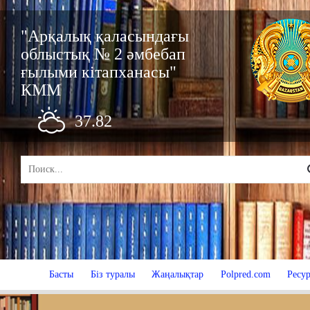
"Арқалық қаласындағы
облыстық № 2 әмбебап
ғылыми кітапханасы"
КММ
37.82
Басты
Біз туралы
Жаңалықтар
Polpred.com
Ресур