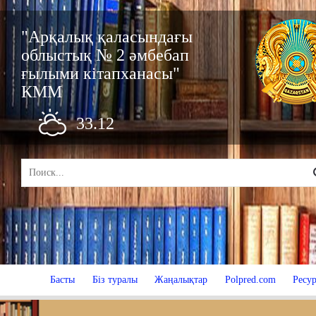
"Арқалық қаласындағы
облыстық № 2 әмбебап
ғылыми кітапханасы"
КММ
33.12
Басты
Біз туралы
Жаңалықтар
Polpred.com
Ресур