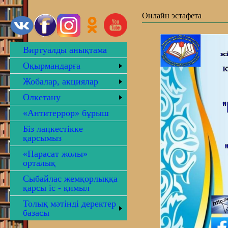
Онлайн эстафета
Виртуалды анықтама
Оқырмандарға
Жобалар, акциялар
Өлкетану
«Антитеррор» бұрыш
Біз лаңкестікке
қарсымыз
«Парасат жолы»
орталық
Сыбайлас жемқорлыққа
қарсы іс - қимыл
Толық мәтінді деректер
базасы