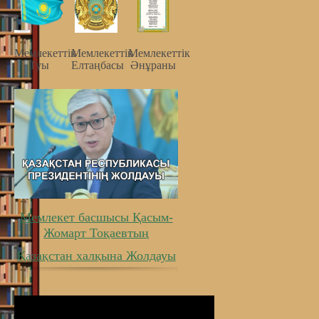
Мемлекеттiк
Мемлекеттiк
Мемлекеттiк
Туы
Елтаңбасы
Әнұраны
Мемлекет басшысы Қасым-
Жомарт Тоқаевтың
Қазақстан халқына Жолдауы