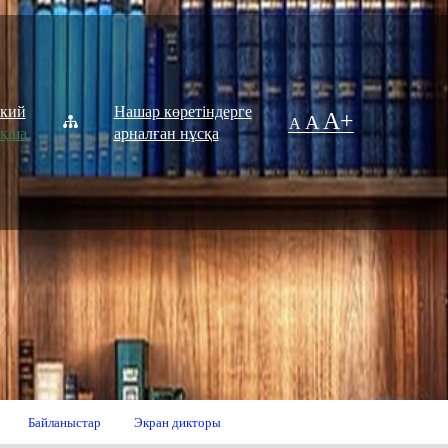
ский
Нашар көретіндерге
A+
A
A
ақша
арналған нұсқа
Байланыстар
Экран дикторы