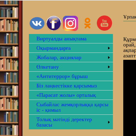
Ұрпақ
Виртуалды анықтама
Құрм
орай
Оқырмандарға
ақпа
азап
Жобалар, акциялар
Өлкетану
«Антитеррор» бұрыш
Біз лаңкестікке қарсымыз
«Парасат жолы» орталық
Сыбайлас жемқорлыққа қарсы
іс - қимыл
Толық мәтінді деректер
базасы