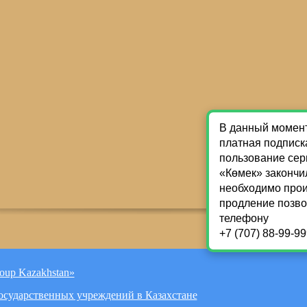
oup Kazakhstan»
Государственных учреждений в Казахстане