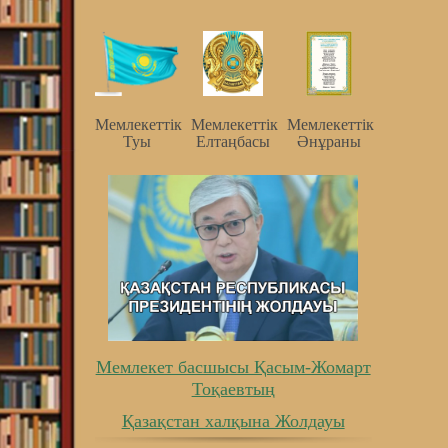
Мемлекеттiк
Мемлекеттiк
Мемлекеттiк
Туы
Елтаңбасы
Әнұраны
Мемлекет басшысы Қасым-Жомарт
Тоқаевтың
Қазақстан халқына Жолдауы