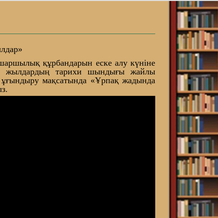
ылдар»
ашаршылық құрбандарын еске алу күніне
пты жылдардың тарихи шындығы жайлы
н ұғындыру мақсатында «Ұрпақ жадында
з.