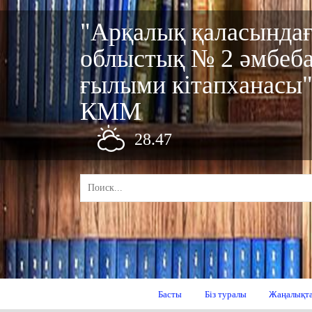
"Арқалық қаласында
облыстық № 2 әмбеб
ғылыми кітапханасы
КММ
28.47
Басты
Біз туралы
Жаңалықт