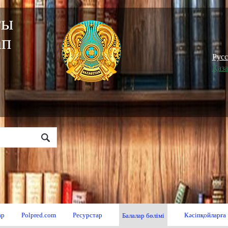
ғы
ап
"
Рус
Қаз
ар
Polpred.com
Ресурстар
Кәсіпқойларға
Балалар бөлімі