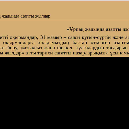
 жадында азапты жылдар
«Ұрпақ жадында азапты ж
етті оқырмандар, 31 мамыр – саяси қуғын-сүргін және 
, оқырмандарға халқымыздың бастан өткерген аза
рат беру, жазықсыз жапа шеккен тұлғалардың тағдыры
ты жылдар» атты тарихи сағатты назарларыңызға ұсынамы