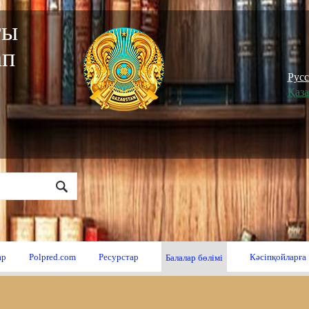
ғы
ап
"
Рус
Қаз
ар
Polpred.com
Ресурстар
Кәсіпқойларға
Балалар бөлімі