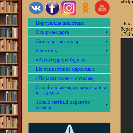
«Есір
Виртуалды анықтама
Бала
бере
Оқырмандарға
«Есір
Жобалар, акциялар
Өлкетану
«Антитеррор» бұрыш
Біз лаңкестікке қарсымыз
«Парасат жолы» орталық
Сыбайлас жемқорлыққа қарсы
іс - қимыл
Толық мәтінді деректер
базасы