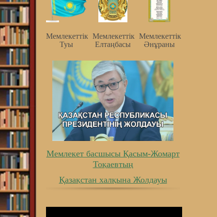
Мемлекеттiк
Мемлекеттiк
Мемлекеттiк
Туы
Елтаңбасы
Әнұраны
Мемлекет басшысы Қасым-Жомарт
Тоқаевтың
Қазақстан халқына Жолдауы