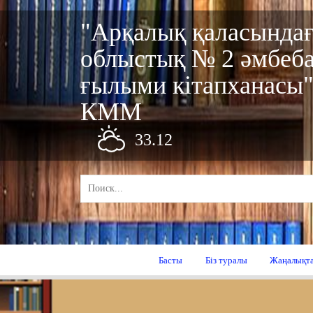
"Арқалық қаласында
облыстық № 2 әмбеб
ғылыми кітапханасы
КММ
33.12
Басты
Біз туралы
Жаңалықт