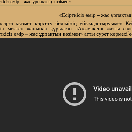
ткісіз өмір – жас ұрпақтың көзімен»
«Есірткісіз өмір – жас ұрпақты
ларға қызмет көрсету бөлімінің ұйымдастыруымен К
тін мектеп жанынан құрылған «Ақжелкен» жазғы сау
ткісіз өмір – жас ұрпақтың көзімен» атты сурет көрмесі өт