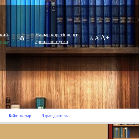
ский
Нашар көретіндерге
A+
A
A
ақша
арналған нұсқа
Байланыстар
Экран дикторы