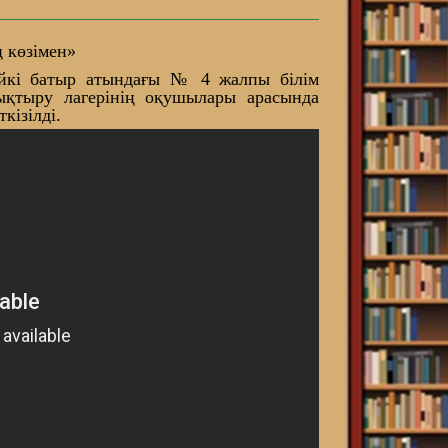
ң көзімен»
ейкі батыр атындағы № 4 жалпы білім
ықтыру лагерінің оқушылары арасында
кізілді.