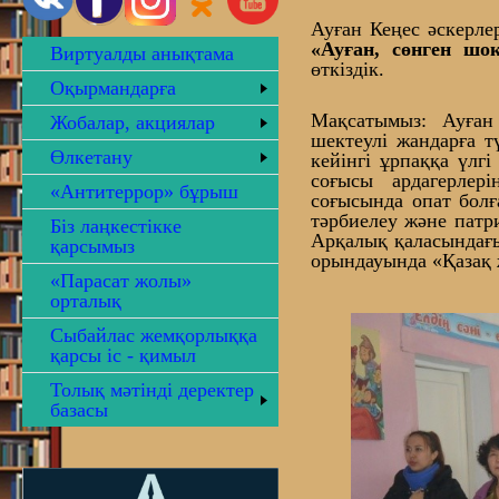
Ауған Кеңес әскерле
«Ауған, сөнген шо
Виртуалды анықтама
өткіздік.
Оқырмандарға
Мақсатымыз: Ауған
Жобалар, акциялар
шектеулі жандарға т
Өлкетану
кейінгі ұрпаққа үлгі
соғысы ардагерлер
«Антитеррор» бұрыш
соғысында опат болғ
тәрбиелеу және патр
Біз лаңкестікке
Арқалық қаласындағы
қарсымыз
орындауында «Қазақ ж
«Парасат жолы»
орталық
Сыбайлас жемқорлыққа
қарсы іс - қимыл
Толық мәтінді деректер
базасы