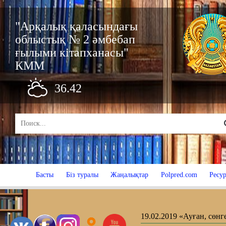
"Арқалық қаласындағы
облыстық № 2 әмбебап
ғылыми кітапханасы"
КММ
36.42
Басты
Біз туралы
Жаңалықтар
Polpred.com
Ресур
19.02.2019 «Ауған, сөнг