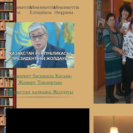
Мемлекеттiк
Мемлекеттiк
Мемлекеттiк
Туы
Елтаңбасы
Әнұраны
Мемлекет басшысы Қасым-
Жомарт Тоқаевтың
Қазақстан халқына Жолдауы