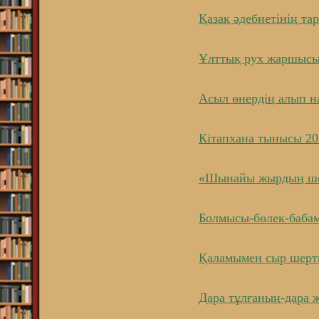
Қазақ әдебиетінің та
Ұлттық рух жаршыс
Асыл өнердің алып н
Кітапхана тынысы 20
«Шынайы жырдың ше
Болмысы-бөлек-баба
Қаламымен сыр шерт
Дара тұлғаның-дара 