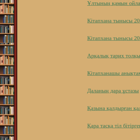
Ұлтының қамын ойла
Кітапхана тынысы 20
Кітапхана тынысы 20
Арқалық тарих толқ
Кітапханашы анықта
Даланың дара ұстазы
Қазына қалдырған қа
Қара тасқа тіл бітірге