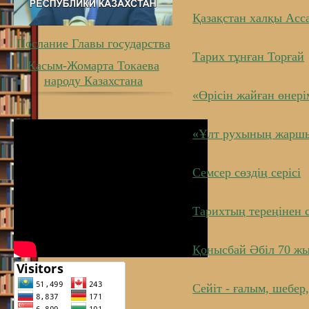
Қазақстан халқы Асс
Послание Главы государства
Тарих тұнған Торғай
Касым-Жомарта Токаева
народу Казахстана
«Өрісін жайған өнер
«Ұлт рухының жарш
Семсер сөздің серісі
Тарихтың тереңінен 
Қонысбай Әбіл 70 жы
Сейіт - ғалым, шебер