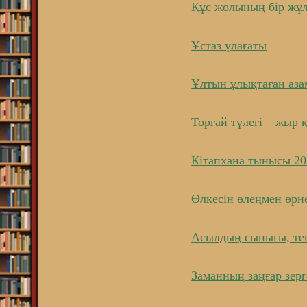
Құс жолының бір жұ
Ұстаз ұлағаты
Ұлтын ұлықтаған аза
Торғай түлегі – жыр
Кітапхана тынысы 2
Өлкесін өлеңмен өрн
Асылдың сынығы, тек
Заманның заңғар зерг