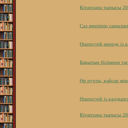
Кітапхана тынысы 2
Саз өнерінің саңылағ
Өшпестей өнерде із 
Бақытын білімнен тап
Өр рухты, қайсар мін
Өшпестей із қалдырға
Кітапхана тынысы 20