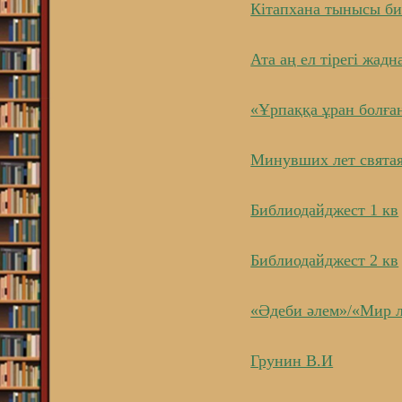
Кітапхана тынысы б
Ата аң ел тірегі жадн
«Ұрпаққа ұран болға
Минувших лет святая
Библиодайджест 1 кв
Библиодайджест 2 кв
«Әдеби әлем»/«Мир 
Грунин В.И