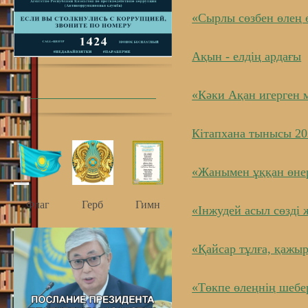
«Сырлы сөзбен өлең 
Ақын - елдің ардағы
«Кәки Ақан игерген 
Кітапхана тынысы 2
«Жанымен ұққан өнер
Флаг
Герб
Гимн
«Інжудей асыл сөзді
«Қайсар тұлға, қажы
«Төкпе өлеңнің шебе