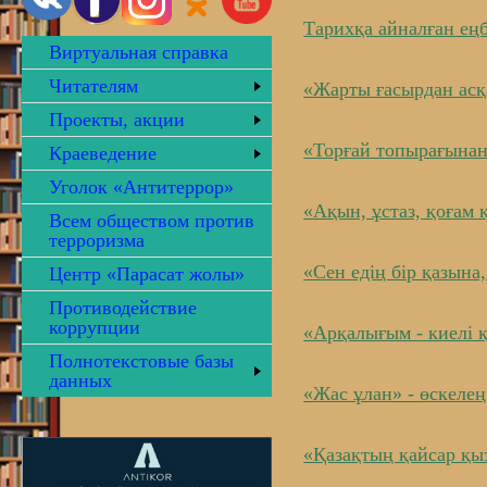
Тарихқа айналған ең
Виртуальная справка
Читателям
«Жарты ғасырдан асқ
Проекты, акции
«Торғай топырағынан
Краеведение
Уголок «Антитеррор»
«Ақын, ұстаз, қоғам 
Всем обществом против
терроризма
«Сен едің бір қазына
Центр «Парасат жолы»
Противодействие
коррупции
«Арқалығым - киелі 
Полнотекстовые базы
данных
«Жас ұлан» - өскелең
«Қазақтың қайсар қы