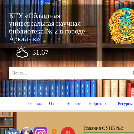
КГУ «Областная
универсальная научная
библиотека № 2 в городе
Аркалык»
31.67
Главная
О нас
Новости
Polpred.com
Ресурсы
Издания ОУНБ №2