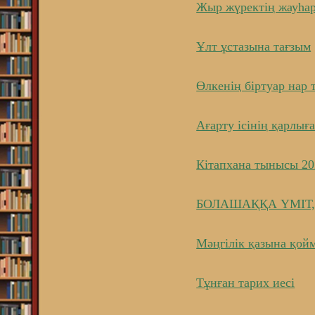
Жыр жүректің жауһа
Ұлт ұстазына тағзым
Өлкенің біртуар нар 
Ағарту ісінің қарлы
Кітапхана тынысы 2
БОЛАШАҚҚА ҮМІТ,
Мәңгілік қазына қой
Тұнған тарих иесі