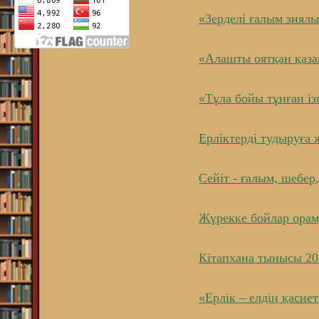
«Зерделі ғалым зиялы
«Алашты оятқан қаза
«Тұла бойы тұнған ізг
Ерліктерді тудыруға 
Сейіт - ғалым, шебер
Жүрекке бойлар ора
Кітапхана тынысы 2
«Ерлік – елдің қасиет