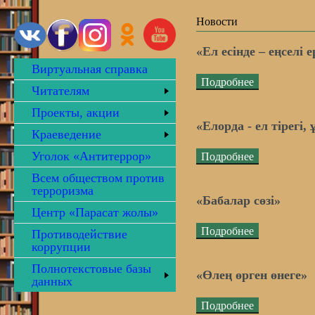
Новости
«Ел есінде – еңселі е
Виртуальная справка
Подробнее
Читателям
Проекты, акции
«Елорда - ел тірегі, 
Краеведение
Уголок «Антитеррор»
Подробнее
Всем обществом против
терроризма
«Бабалар сөзі»
Центр «Парасат жолы»
Подробнее
Противодействие
коррупции
Полнотекстовые базы
«Өлең өрген өнеге»
данных
Подробнее