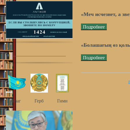
«Меч исчезнет, а зв
Подробнее
«Болашағың өз қолы
Подробнее
В
Флаг
Герб
Гимн