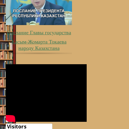
Послание Главы государства
Касым-Жомарта Токаева
народу Казахстана