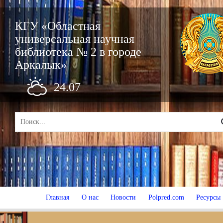
КГУ «Областная
универсальная научная
библиотека № 2 в городе
Аркалык»
24.07
Главная
О нас
Новости
Polpred.com
Ресурсы