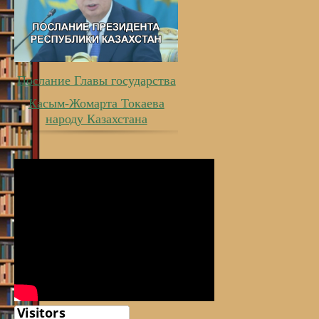
Послание Главы государства
Касым-Жомарта Токаева
народу Казахстана