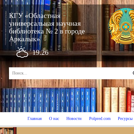
КГУ «Областная
универсальная научная
библиотека № 2 в городе
Аркалык»
19.26
Главная
О нас
Новости
Polpred.com
Ресурсы