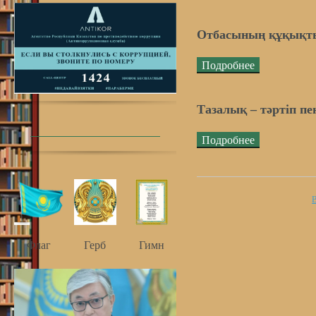
Отбасының құқықтық
Подробнее
Тазалық – тәртіп пе
Подробнее
В
Флаг
Герб
Гимн