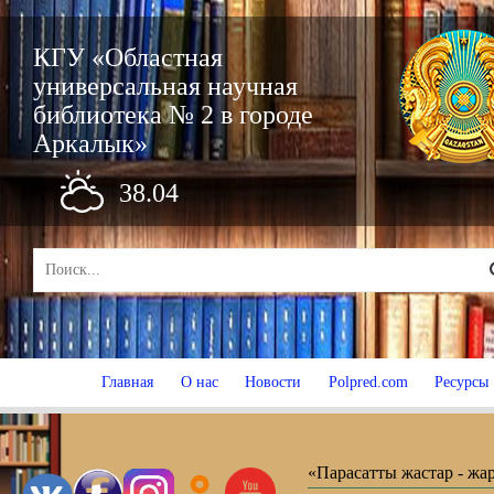
КГУ «Областная
универсальная научная
библиотека № 2 в городе
Аркалык»
38.04
Главная
О нас
Новости
Polpred.com
Ресурсы
«Парасатты жастар - жа