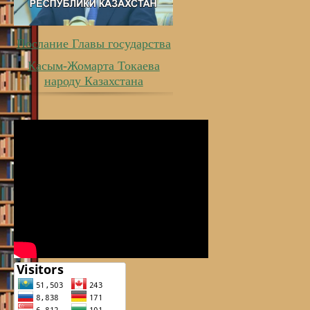
Послание Главы государства
Касым-Жомарта Токаева
народу Казахстана