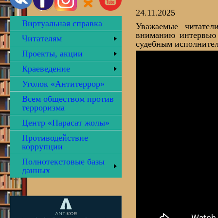
24.11.2025
Виртуальная справка
Уважаемые читател
вниманию интервью 
Читателям
судебным исполните
Проекты, акции
Краеведение
Уголок «Антитеррор»
Всем обществом против
терроризма
Центр «Парасат жолы»
Противодействие
коррупции
Полнотекстовые базы
данных