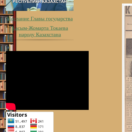
Послание Главы государства
Касым-Жомарта Токаева
народу Казахстана