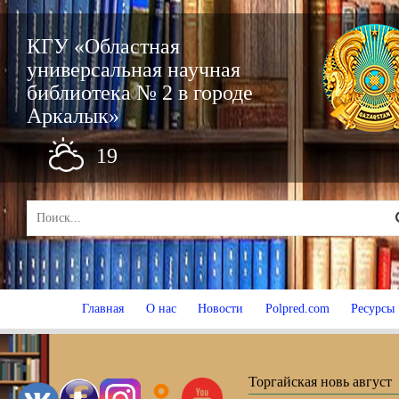
КГУ «Областная
универсальная научная
библиотека № 2 в городе
Аркалык»
19
Главная
О нас
Новости
Polpred.com
Ресурсы
Торгайская новь август