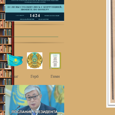
Флаг
Герб
Гимн