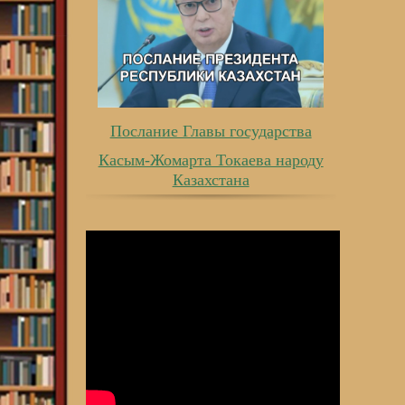
Послание Главы государства
Касым-Жомарта Токаева народу
Казахстана