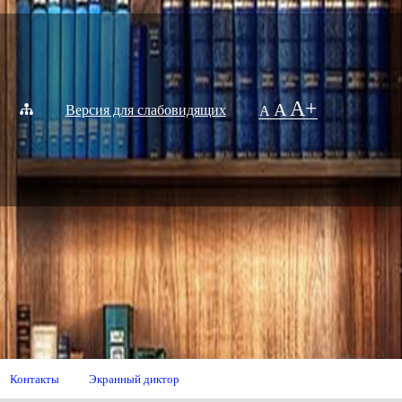
A+
A
Версия для слабовидящих
A
Контакты
Экранный диктор