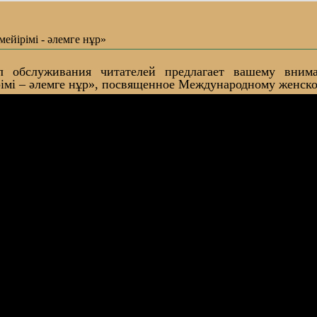
мейірімі - әлемге нұр»
л обслуживания читателей предлагает вашему вним
рімі – әлемге нұр», посвященное Международному женск