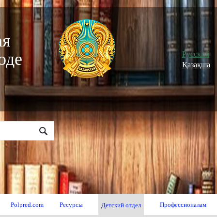
ая
оде
Русский
Қазақша
Polpred.com
Ресурсы
Профессионалам
Детский отдел