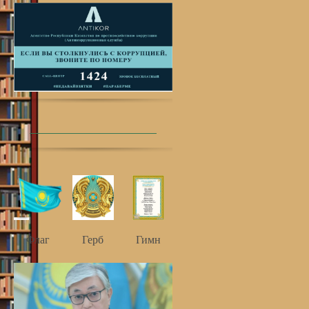
Флаг
Герб
Гимн