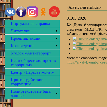
«Алғыс пен мейірім»
01.03.2026
Виртуальная справка
Ко Дню благодарнос
системы МВД РК, с
Читателям
«Алғыс пен мейірім»
Проекты, акции
Краеведение
Уголок «Антитеррор»
View the embedded image g
Всем обществом против
https://arkalyk-ounb2.kz/
терроризма
Центр «Парасат жолы»
Противодействие
коррупции
Полнотекстовые базы
данных