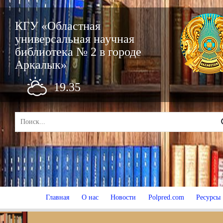
КГУ «Областная
универсальная научная
библиотека № 2 в городе
Аркалык»
19.35
Главная
О нас
Новости
Polpred.com
Ресурсы