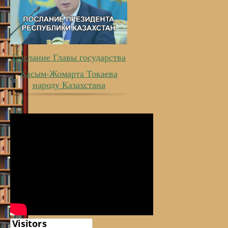
Послание Главы государства
Касым-Жомарта Токаева
народу Казахстана