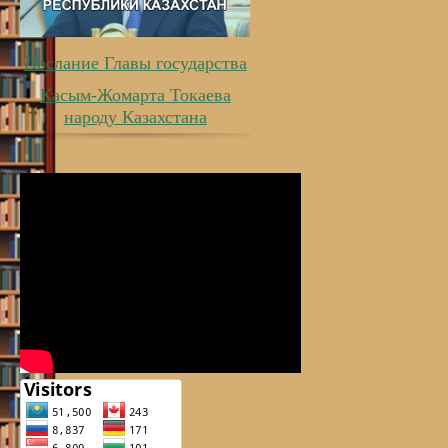
Послание Главы государства
Касым-Жомарта Токаева
народу Казахстана