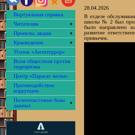
28.04.2026
Виртуальная справка
В отделе обслуживан
школы № 2 был прове
Читателям
было направлено н
развитие ответстве
Проекты, акции
привычек.
Краеведение
Уголок «Антитеррор»
Всем обществом против
терроризма
Центр «Парасат жолы»
Противодействие
коррупции
Полнотекстовые базы
данных