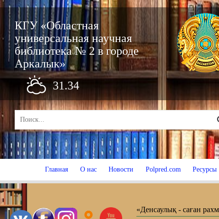
КГУ «Областная
универсальная научная
библиотека № 2 в городе
Аркалык»
31.34
Главная
О нас
Новости
Polpred.com
Ресурсы
«Денсаулық - саған рахм