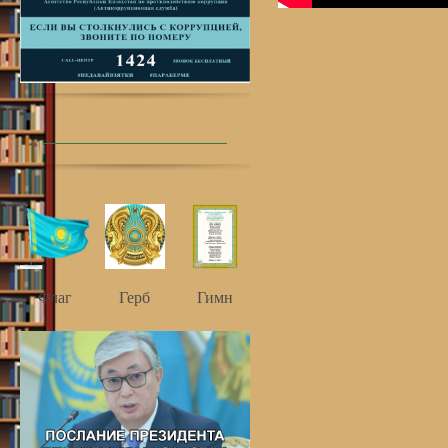
Флаг
Герб
Гимн