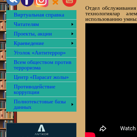
Отдел обслуживания
технологиялар әле
Виртуальная справка
использованию умных
Читателям
Проекты, акции
Краеведение
Уголок «Антитеррор»
Всем обществом против
терроризма
Центр «Парасат жолы»
Противодействие
коррупции
Полнотекстовые базы
данных