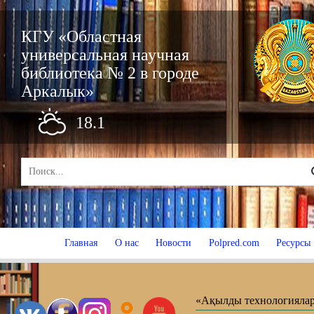
КГУ «Областная
универсальная научная
библиотека № 2 в городе
Аркалык»
18.1
Главная
О нас
Новости
Polpred.com
Ресурсы
«Ақылды технологиялар 