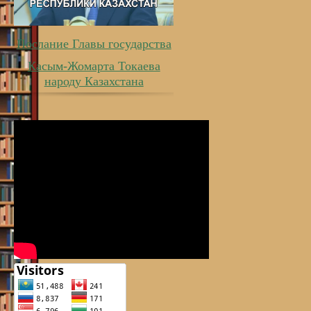
Послание Главы государства
Касым-Жомарта Токаева
народу Казахстана