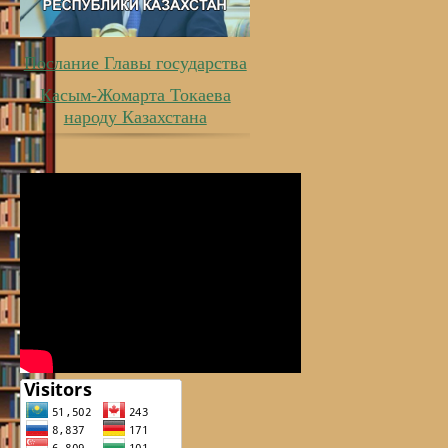
Послание Главы государства
Касым-Жомарта Токаева
народу Казахстана