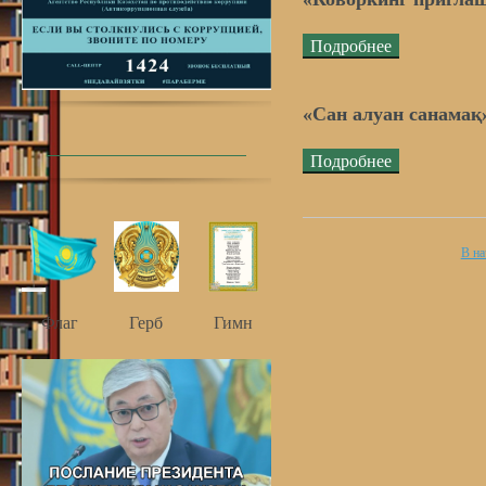
Подробнее
«Сан алуан санамақ
Подробнее
В на
Флаг
Герб
Гимн