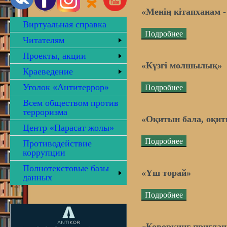
«Менің кітапханам 
Виртуальная справка
Подробнее
Читателям
Проекты, акции
«Күзгі молшылық»
Краеведение
Уголок «Антитеррор»
Подробнее
Всем обществом против
терроризма
«Оқитын бала, оқит
Центр «Парасат жолы»
Подробнее
Противодействие
коррупции
Полнотекстовые базы
«Үш торай»
данных
Подробнее
«Коворкинг приглаш