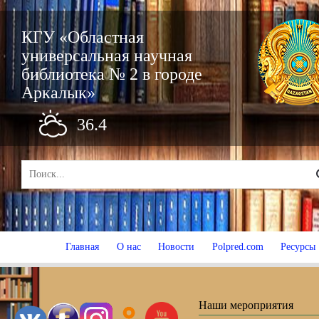
КГУ «Областная
универсальная научная
библиотека № 2 в городе
Аркалык»
36.4
Главная
О нас
Новости
Polpred.com
Ресурсы
Наши мероприятия